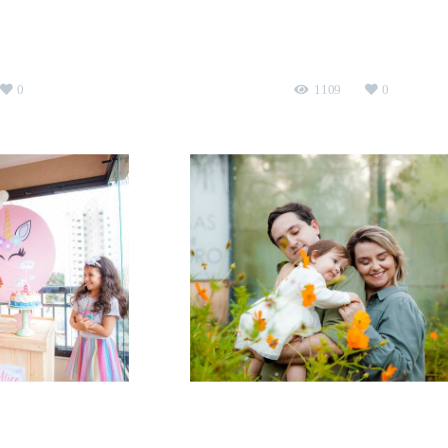
az 2
Valentina faz 5
Buffet Catavento
aniversário infantil
Buffet Spl
0
1109
0
az 6
Doce Alice
il
Em casa
ensaio infantil
Parque da Cidade - 