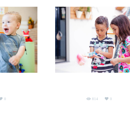
faz 2
Letícia faz 6
casa da vovó
aniversário infantil
Reserva do Pa
0
814
0