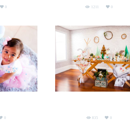
0
1211
0
1 ano
Isabella faz 7, Felipe faz 2
Casa da mamãe
aniversário infantil
0
835
0