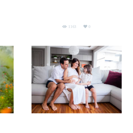
Fofura em dose dupla
ash
ensaio infantil
Parque da Cidade SJC
1163
0
A espera de Daniel
SJCampos
gestante
São Paulo