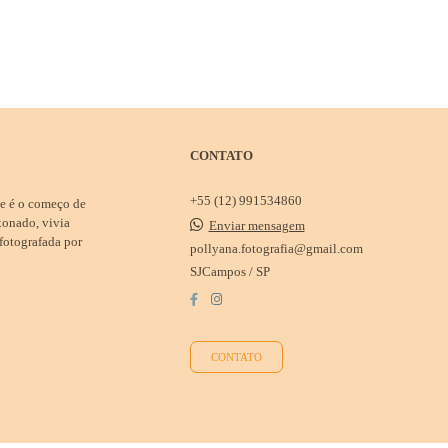
CONTATO
+55 (12) 991534860
se é o começo de
xonado, vivia
Enviar mensagem
 fotografada por
pollyana.fotografia@gmail.com
SJCampos / SP
CONTATO