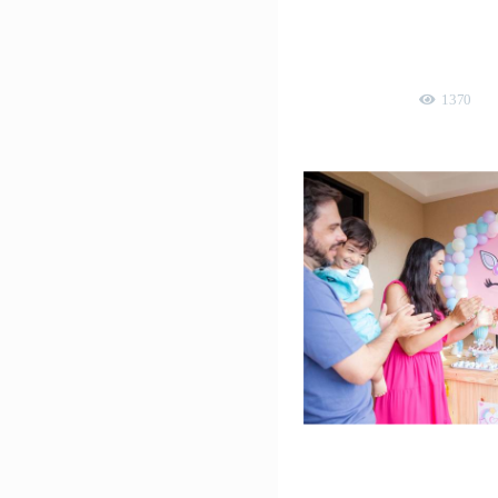
Alice f
aniversário infantil
1370
Alice f
aniversário infant