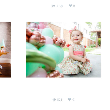
1120
0
Liz 1 ano
aniversário infantil
São José dos Campos
821
0