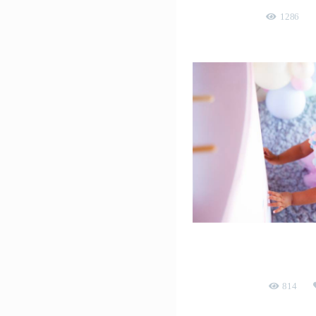
1286
Helena 
aniversário infantil
814