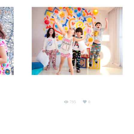
Pedro Alexandre 5 anos
ratehy
aniversário infantil
Vila Ema - SJC
795
0