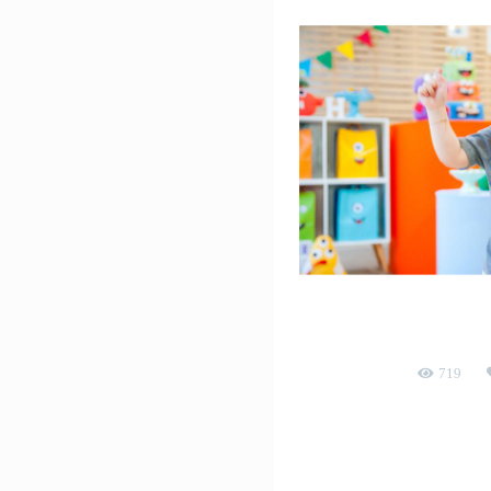
Heitor 
aniversário infantil
719