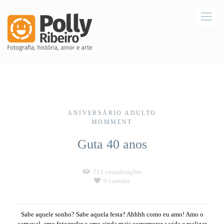
ANIVERSÁRIO ADULTO
MOMMENT
Guta 40 anos
711
visualizações
0
curtidas
Sabe aquele sonho? Sabe aquela festa? Ahhhh como eu amo! Amo o
carnaval, amo fotografar e amo ainda mais comemorar a vida e realizar