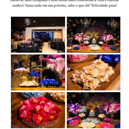
sonhos! Junta tudo em um potinho, sabe o que dá? Felicidade pura!