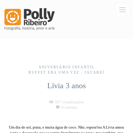
ANIVERSÁRIO INFANTIL
BUFFET ERA UMA VEZ - JACAREÍ
Lívia 3 anos
657
visualizações
0
curtidas
Um dia de sol, praia, e muita água de coco. Não, espera!rss A Lívia amou
tanto a decoração que se sentiu literalmente na praia, mas também, que